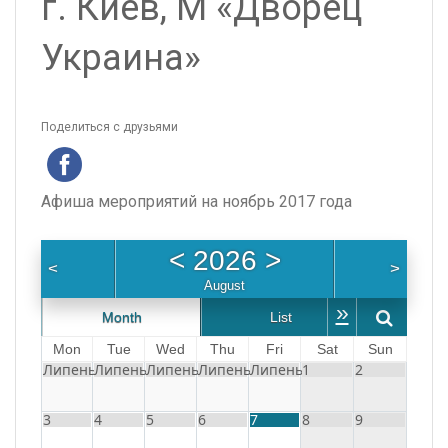
г. Киев, М «Дворец
Украина»
Поделиться с друзьями
Афиша мероприятий на ноябрь 2017 года
<
2026
>
<
>
August
»
Month
List
We
Mon
Tue
Wed
Thu
Fri
Sat
Sun
Липень
Липень
Липень
Липень
Липень
1
2
3
4
5
6
7
8
9