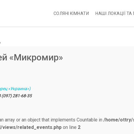
CОЛЯНІ КІМНАТИ
НАШІ ЛОКАЦІЇ ТА
»
тей «Микромир»
ворец «Украина»)
8 (097) 281-68-35
an array or an object that implements Countable in
/home/ottry/
d/views/related_events.php
on line
2