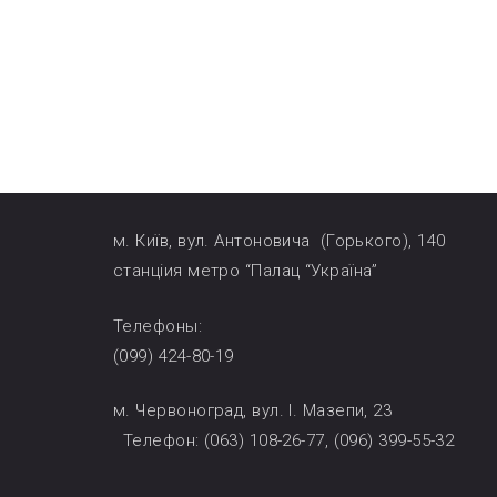
м. Київ, вул. Антоновича (Горького), 140
станціия метро “Палац “Україна”
Телефоны:
(099) 424-80-19
м. Червоноград, вул. І. Мазепи, 2
Телефон: (063) 108-26-77, (096) 399-55-32