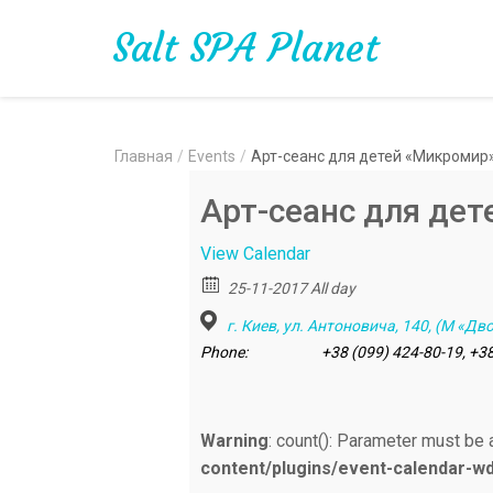
Salt SPA Planet
Главная
/
Events
/
Арт-сеанс для детей «Микромир
Арт-сеанс для де
View Calendar
25-11-2017 All day
г. Киев, ул. Антоновича, 140, (М «Д
Phone:
+38 (099) 424-80-19, +3
Warning
: count(): Parameter must be 
content/plugins/event-calendar-w