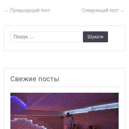
← Предыдущий пост
Previous
Следующий пост →
N
Навігація
post:
po
записів
Пошук:
Свежие посты