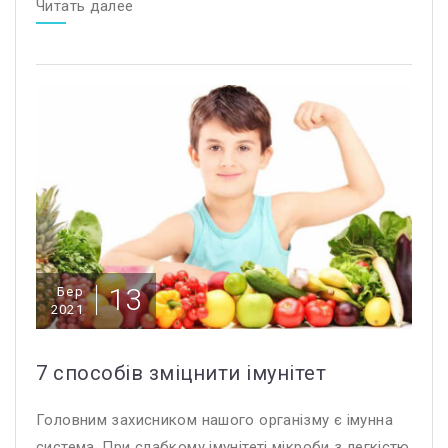
Читать далее
13
Бер
2021
7 способів зміцнити імунітет
Головним захисником нашого організму є імунна
система. При слабкому імунітеті мікроби з легкістю