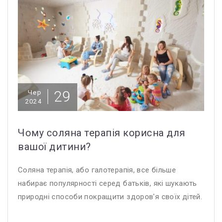
29
Чер
2024
Чому соляна терапія корисна для
вашої дитини?
Соляна терапія, або галотерапія, все більше
набирає популярності серед батьків, які шукають
природні способи покращити здоров'я своїх дітей.