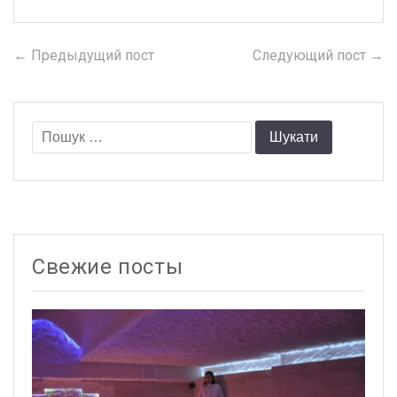
← Предыдущий пост
Previous
Следующий пост →
N
Навігація
post:
po
записів
Пошук:
Свежие посты