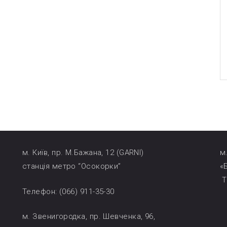
м. Київ, пр. М.Бажана, 12 (GARNI)
м
станція метро “Осокорки”
«
Т
Телефон: (066) 911-35-30
м. Звенигородка, пр. Шевченка, 96,