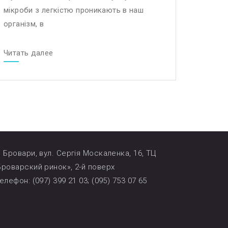
мікроби з легкістю проникають в наш
організм, в
Читать далее
. Бровари, вул. Сергія Москаленка, 16, ТЦ
Броварский ринок», 2-й поверх
елефон: (097) 399 21 03; (095) 753 07 65