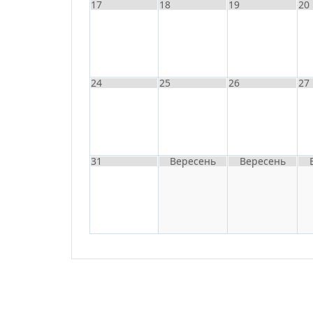
17
18
19
20
24
25
26
27
31
Вересень
Вересень