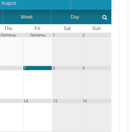
August
Week
Day
Thu
Fri
Sat
Sun
Липень
Липень
1
2
7
8
9
14
15
16