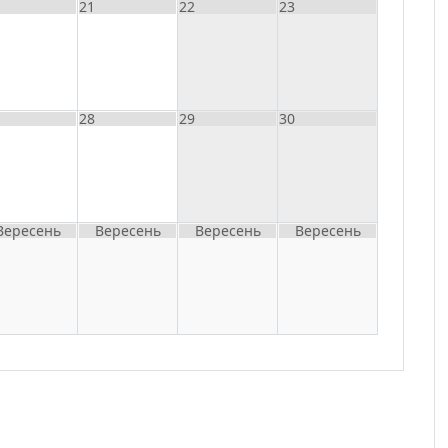
21
22
23
28
29
30
Вересень
Вересень
Вересень
Вересень