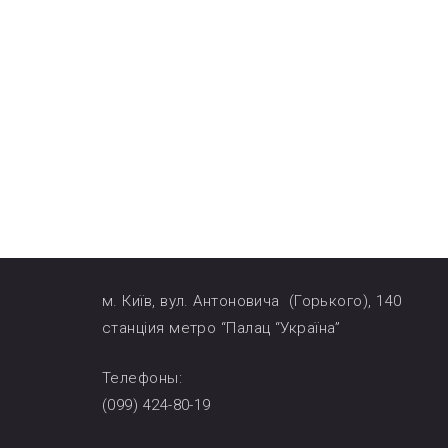
м. Київ, вул. Антоновича (Горького), 140
станціия метро “Палац “Україна”
Телефоны:
(099) 424-80-19