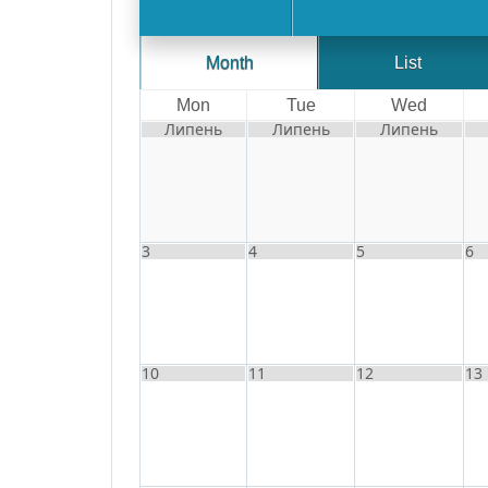
Month
List
Mon
Tue
Wed
Липень
Липень
Липень
3
4
5
6
10
11
12
13